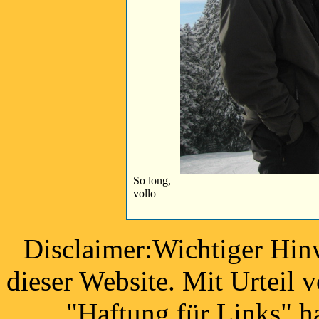
So long,
vollo
Disclaimer:Wichtiger Hinw
dieser Website. Mit Urteil
"Haftung für Links" h