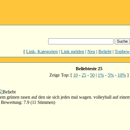
[
Link- Kategorien
|
Link melden
|
Neu
|
Beliebt
|
Topbewe
Beliebteste 25
Zeige Top: [
10
-
25
-
50
|
1%
-
5%
-
10%
]
dem grünen rasen auf den sie sich jedes mal wagen. volleyball auf ein
Bewertung: 7.9 (11 Stimmen)