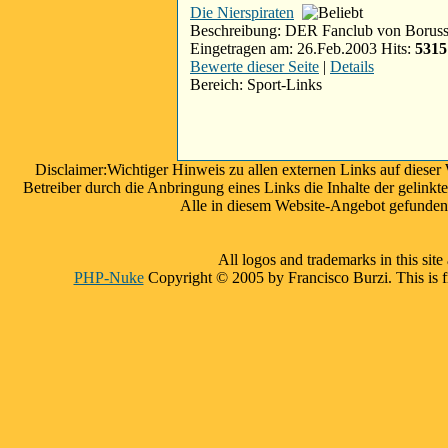
Die Nierspiraten
Beschreibung: DER Fanclub von Borus
Eingetragen am: 26.Feb.2003 Hits:
5315
Bewerte dieser Seite
|
Details
Bereich: Sport-Links
Disclaimer:Wichtiger Hinweis zu allen externen Links auf dieser
Betreiber durch die Anbringung eines Links die Inhalte der gelinkte
Alle in diesem Website-Angebot gefundene
All logos and trademarks in this site
PHP-Nuke
Copyright © 2005 by Francisco Burzi. This is fr